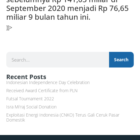
September 2020 menjadi Rp 76,65
miliar 9 bulan tahun ini.
]]>
Search
Recent Posts
Indonesian Independence Day Celebration
Received Award Certificate from PLN
Futsal Tournament 2022
Isra Mi'raj Social Donation
Exploitasi Energi Indonesia (CNKO) Terus Gali Ceruk Pasar
Domestik