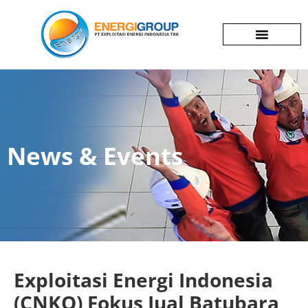
Corporate Profile
News & Events
Investor Relations
News & Events
Exploitasi Energi Indonesia
(CNKO) Fokus Jual Batubara